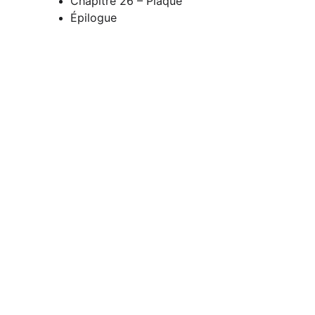
Chapitre 26 – Plaque 
Épilogue 